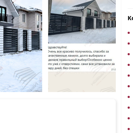
ВЫБОР ПО ХАРАКТЕРИСТИКАМ
Горизонтальные заборы
К
Высокие заборы
Красивые, дизайнерские заборы
ВЫБОР ПО СПОСОБУ МОНТАЖА
Заборы под ключ
Готовые заборы
Комплекты заборов-лего "сделай сам"
Быстровозводимые заборы