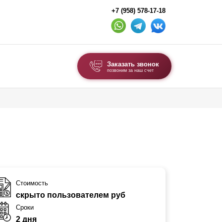
+7 (958) 578-17-18
Заказать звонок
позвоним за наш счет
ВЫБОР ПО ТИПУ
Модульные заборы и ограждения
Комбинированные заборы
Секционные заборы
ВОРОТА И КАЛИТКИ
Стоимость
скрыто пользователем руб
Ворота откатные
Сроки
Ворота распашные
2 дня
Ворота складные гармошка