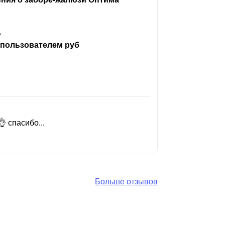
ь
 пользователем руб
 спасибо...
Добрый день
Читать вес
Больше отзывов