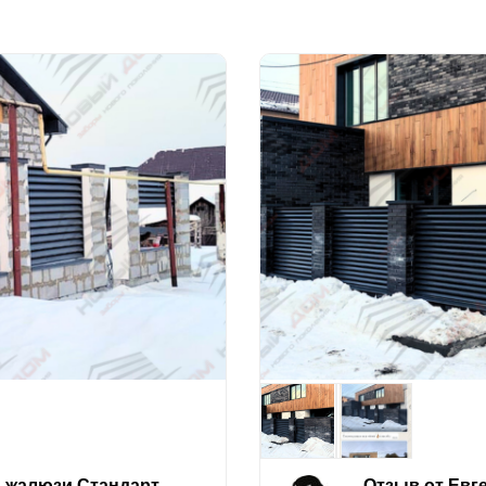
е-жалюзи Стандарт
Отзыв от Евг