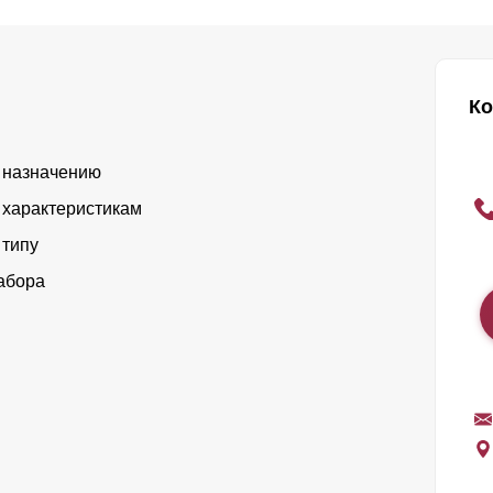
Ко
 назначению
 характеристикам
 типу
абора