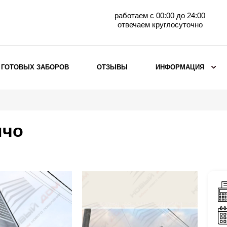
работаем с 00:00 до 24:00
отвечаем круглосуточно
 ГОТОВЫХ ЗАБОРОВ
ОТЗЫВЫ
ИНФОРМАЦИЯ
ВЫБОР ПО МАТЕРИАЛУ
Заборы с кирпичными столбами
нчо
Заборы из евроштакетника
горизонтального
Металлические заборы для дачи
Забор жалюзи с кирпичными столбами
Металлические заборы
Металлические ограждения