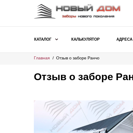
КАТАЛОГ
КАЛЬКУЛЯТОР
АДРЕСА
Главная
Отзыв о заборе Ранчо
ВЫБОР ПО МОДЕЛИ
Заборы Ранчо
Отзыв о заборе Ра
Заборы Хай-тек
Заборы Классика
Заборы Жалюзи
ВЫБОР ПО НАЗНАЧЕНИЮ
Заборы и ограждения для детских
садов