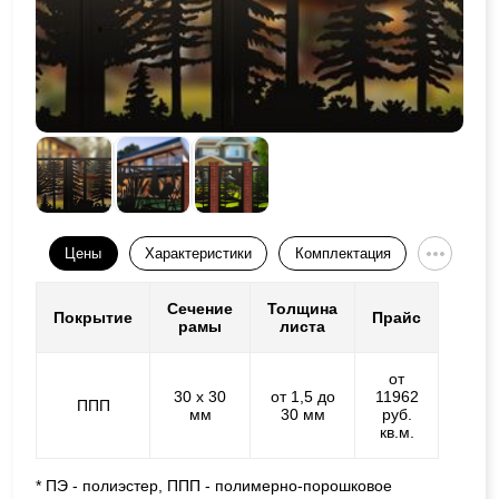
Цены
Характеристики
Комплектация
Сечение
Толщина
Покрытие
Прайс
рамы
листа
от
30 х 30
от 1,5 до
11962
ППП
мм
30 мм
руб.
кв.м.
* ПЭ - полиэстер, ППП - полимерно-порошковое