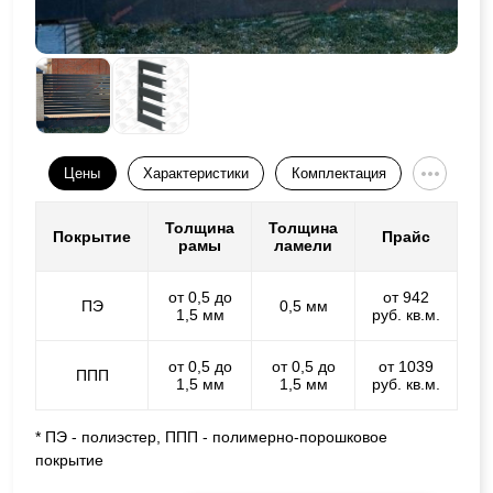
Цены
Характеристики
Комплектация
Толщина
Толщина
Покрытие
Прайс
рамы
ламели
от 0,5 до
от 942
ПЭ
0,5 мм
1,5 мм
руб. кв.м.
от 0,5 до
от 0,5 до
от 1039
ППП
1,5 мм
1,5 мм
руб. кв.м.
* ПЭ - полиэстер, ППП - полимерно-порошковое
покрытие