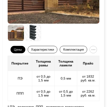
Цены
Характеристики
Комплектация
Толщина
Толщина
Покрытие
Прайс
рамы
ламели
от 0,5 до
от 1832
ПЭ
0,5 мм
1,5 мм
руб. кв.м.
от 0,5 до
от 0,5 до
от 2262
ППП
1,5 мм
1,5 мм
руб. кв.м.
* ПЭ - полиэстер, ППП - полимерно-порошковое