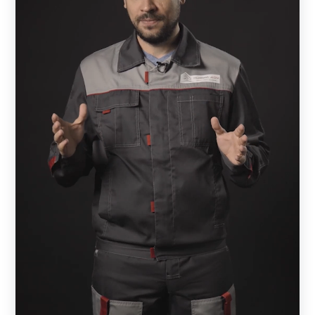
ламелей. Тем, кто заказывает забор впервые, можно
изучить на странице компании возможные схемы
расположения элементов. Если возникнут вопросы,
всегда можно обратиться к менеджеру.
Многие клиенты уделяют большое внимание
защищенности и закрытости своих владений от
посторонних. Если в конструкции выбрать
максимальную величину нахлеста, то участок будет
защищен от любопытных глаз. В этом случае ламели
лягут практически вплотную друг к другу и снаружи
ничего не будет видно, за исключением неба.
В каталоге заборов из металла есть и
другие варианты:
ранчо.
Это модель с горизонтально