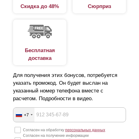
Скидка до 48%
Сюрприз
Дизайнеры и разработчики постарались максимально
разнообразить ассортимент. Среди представленных
вариантов широкий выбор конструкций из серии
«жалюзи». В этой категории несколько вариантов:
стандарт.
Простой, надежный забор.
Бесплатная
доставка
Расположение ламелей горизонтальное,
благодаря чему обеспечивается
Для получения этих бонусов, потребуется
светопропускаемость и продуваемость готового
указать промокод. Он будет выслан на
изделия;
указанный номер телефона вместе с
оптима.
Забор с горизонтально расположенными
расчетом. Подробности в видео.
элементами в виде буквы «Z». Смотрится
эффектно, независимо от высоты, отличается
+7
простотой и легкостью монтажа;
Согласен на обработку
персональных данных
премиум.
Забор с горизонтальным
Согласен на получение информации