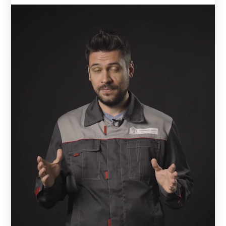
Для производства своих заборов мы используем только
качественный металл. Толщина металла может быть: 0,5
мм, 0,6 мм, 0,7 мм, 1 мм, 1,2 мм, 1,5 мм. Толщину
выбирает заказчик. От толщины стали зависит
надежность и долговечность конструкции. Чем толще
используется металл, тем дороже может обойтись забор.
Чаще всего заказывают 0,7 - 1 мм. Но все зависит от
индивидуальных предпочтений и возможностей
заказчика. Тонкий металл может не подойти для
широкого пролета.
Так как, каждый пролет - это определенное сочетание
комбинаций ламелей. То, в зависимости от модели,
может меняться количество ламелей в пролете. Также
заказчик сам решает, какой длины и ширины у него будет
каждый пролет забора. Кстати, длина ламели будет