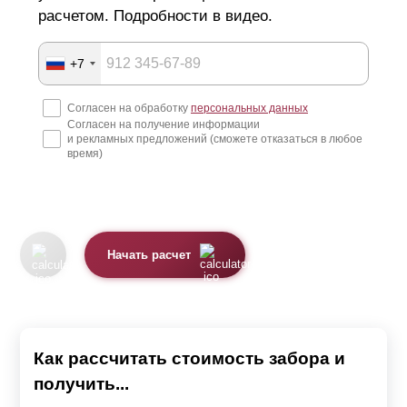
обратиться к нам и мы решим возникшие проблемы.
расчетом. Подробности в видео.
Наши опытные сотрудники смогут проконсультировать,
как по телефону, так и по видеосвязи.
+7
Забор, производимый нами, может отличаться внешним
Согласен на обработку
персональных данных
видом в зависимости от выбранной модели.
Согласен на получение информации
и рекламных предложений (сможете отказаться в любое
время)
Мы предлагаем 4 модели секции
Жалюзи.
Ранчо.
Начать расчет
Классика.
Хай-тек.
Каждая модель красива по-своему. Также все варианты
Как рассчитать стоимость забора и
качественные, надежные и имеют длительный срок
получить...
службы.