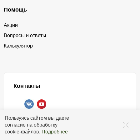
ячеистый
замки
рамы и листов. Листы к раме присоединяются
Помощь
посредством сварки. Шов получается надежный и
от производителя
аккуратный. На листе вырезается с помощью лазера
Акции
рисунок. Узор можно подобрать самостоятельно или
заборные из металла купить
замки
Вопросы и ответы
воспользоваться образцами, предложенными нами.
Калькулятор
стальной
сборной
Секционный забор такого вида позволяет, как никакой
другой, выразить свою индивидуальность и чувство
готовые заборы
производство
стиля.
готовые
производство заборных
Секции данного ограждения имеют более тяжелый вес,
Контакты
нежели модели, выполненные из ламелей. А поставка
сборные
размер
осуществляется у же в собранном виде. Поэтому для
установки такого забора потребуется спецтехника.
заборная оцинкованная купить
+7 (958) 578-17-18
Пользуясь сайтом вы даете
Общие особенности секционных заборов
оцинкованные
заборная
работаем с 00:00 до 24:00
согласие на обработку
отвечаем круглосуточно
cookie-файлов
.
Подробнее
купить из металла
Как мы видим, любой сборный забор можно подобрать