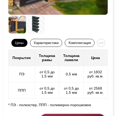
Цены
Характеристики
Комплектация
Толщина
Толщина
Покрытие
Цена
рамы
ламели
от 0,5 до
от 1832
ПЭ
0,5 мм
1,5 мм
руб. кв.м.
от 0,5 до
от 0,5 до
от 2568
ППП
1,5 мм
1,5 мм
руб. кв.м.
* ПЭ - полиэстер, ППП - полимерно-порошковое