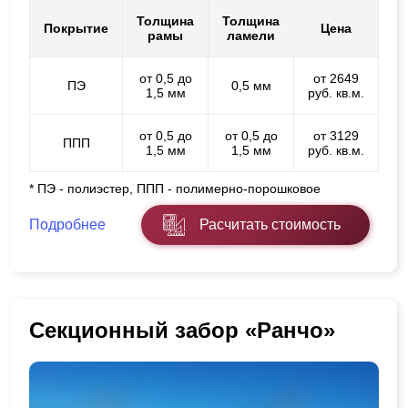
Толщина
Толщина
Покрытие
Цена
рамы
ламели
от 0,5 до
от 2649
ПЭ
0,5 мм
1,5 мм
руб. кв.м.
от 0,5 до
от 0,5 до
от 3129
ППП
1,5 мм
1,5 мм
руб. кв.м.
* ПЭ - полиэстер, ППП - полимерно-порошковое
Подробнее
Расчитать стоимость
Секционный забор «Ранчо»