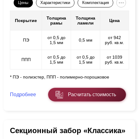
Цены
Характеристики
Комплектация
Толщина
Толщина
Покрытие
Цена
рамы
ламели
от 0,5 до
от 942
ПЭ
0,5 мм
1,5 мм
руб. кв.м.
от 0,5 до
от 0,5 до
от 1039
ППП
1,5 мм
1,5 мм
руб. кв.м.
* ПЭ - полиэстер, ППП - полимерно-порошковое
Подробнее
Расчитать стоимость
Секционный забор «Классика»