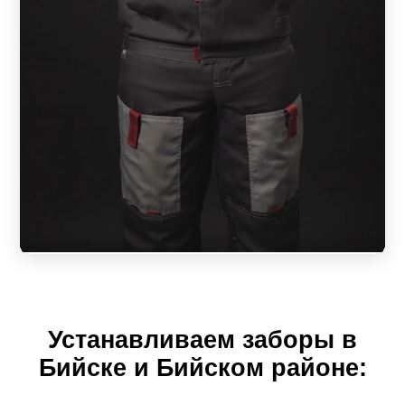
зависеть от выбранного размера пролета. А ширина
ламели повлияет на внешний вид конструкции, на
дизайн.
То есть, клиент имеет возможность приобрести
качественный и красивый забор строго по своим
размерам. Разнообразие моделей и вариаций позволит
создать ограждение своей мечты, которое будет
отвечать всем предъявляемым требованиям качества и
безопасности. Простая установка пролета не доставит
лишних хлопот. За надежным забором его обладатель
будет себя чувствовать, как за каменной стеной.
Рассмотрим секционные конструкции в зависимости от
Устанавливаем заборы в
модели.
Бийске и Бийском районе:
Жалюзи