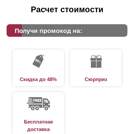
Расчет стоимости
Получи промокод на:
Скидка до 48%
Сюрприз
"
Оптима
" подходит для ограждения абсолютно всего:
загородных участков, домов, веранд, беседок, зон
семейного и активного отдыха, садов и балконных
ограждений. Он также широко используется для
ограждения предприятий и частных автостоянок,
поскольку высота
ламелей
придает привлекательный
Бесплатная
вид ограждениям любой высоты, как низким, так и
доставка
высоким.