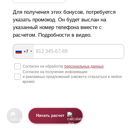
Для получения этих бонусов, потребуется
В связи с уменьшенной высотой планок, для
одинаковой высоты ограждения "
Оптима
"
указать промокод. Он будет выслан на
потребуется больше
ламелей
, чем для версии
указанный номер телефона вместе с
"Стандарт". Это несколько увеличивает цену забора
расчетом. Подробности в видео.
жалюзи (из-за более высокого расхода стали). Для
более детального расчета и сравнения вы можете
воспользоваться калькулятором.
+7
Согласен на обработку
персональных данных
Согласен на получение информации
и рекламных предложений (сможете отказаться в любое
время)
Начать расчет