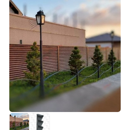
материальных затрат. Например, если взять для
Ключевое различие заключается в том, что
сравнения самый дешевый вариант "Стандарт" и
покрытие
полиэстер
стало наноситься на этапе
самый дорогой "Модерн", то они отличаются по цене
производства стали (то есть производства стальных
не потому, что один сделан качественно, а другой -
листов), в то время как порошковое покрытие
менее качественно. Все ограждения изготавливаются
осуществляется, когда деталь уже готова. Поэтому
по одной и той же технологии, с использованием
покрытие
полиэстер
наносится на сталелитейном
одних и тех же конструкторских решений, на одних и
заводе, а порошковая окраска производится нами.
тех же станках, одними и теми же рабочими. Но для
Это приводит к ряду ограничений. При работе с
производства "Стандарт" расход материалов ниже,
предварительно окрашенным листовым металлом
нужно изготовить меньше
ламелей
и, следовательно,
мы должны гарантировать, что готовое покрытие не
затратить меньше времени и электроэнергии.
будет повреждено во время производства. В
Поэтому цена также ниже. Качество остается на
результате некоторые этапы производства
самом высоком уровне.
становятся недоступными. Это не влияет на
качество, т.е. качество ограждения остается на том
же высоком уровне, но это делает невозможным
применение некоторых наших конструкторских
разработок и ноу-хау. В результате некоторые
элементы, отвечающие за прочность ограждения,
теряются. Другими словами, вы можете сэкономить
на декоративном покрытии (
полиэстер
дешевле
порошковой краски), но можете потерять деньги на