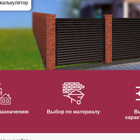
ВЫБОР ПО ХАРАКТЕРИСТИКАМ
 калькулятор
Горизонтальные заборы
Высокие заборы
Красивые, дизайнерские заборы
ВЫБОР ПО СПОСОБУ МОНТАЖА
Заборы под ключ
Готовые заборы
Комплекты заборов-лего "сделай сам"
Быстровозводимые заборы
назначению
Выбор по материалу
В
харак