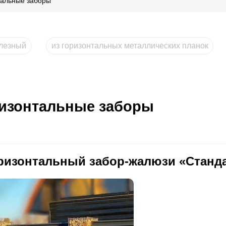
тальные заборы
лезный
из горизонтальных металлических планок
изонтальные заборы
ризонтальный забор-жалюзи «Станд