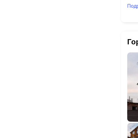
Под
Го