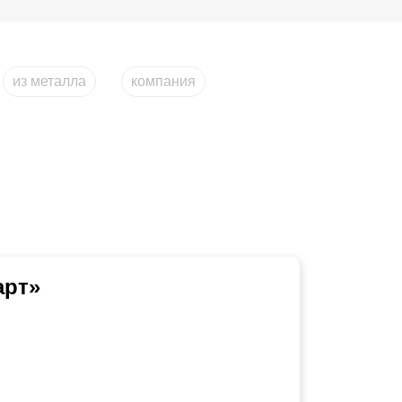
из металла
компания
арт»