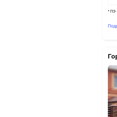
* ПЭ
Под
Го