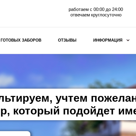
работаем с 00:00 до 24:00
отвечаем круглосуточно
 ГОТОВЫХ ЗАБОРОВ
ОТЗЫВЫ
ИНФОРМАЦИЯ
ВЫБОР ПО МАТЕРИАЛУ
Заборы с кирпичными столбами
Заборы из евроштакетника
горизонтального
льтируем, учтем пожела
Металлические заборы для дачи
Забор жалюзи с кирпичными столбами
р, который подойдет им
Металлические заборы
Металлические ограждения