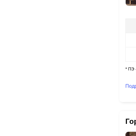
* ПЭ
Под
Го