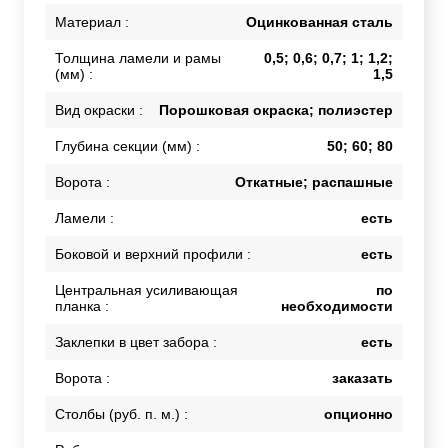
Материал :
Оцинкованная сталь
Толщина ламели и рамы
0,5; 0,6; 0,7; 1; 1,2;
(мм) :
1,5
Вид окраски :
Порошковая окраска; полиэстер
Глубина секции (мм) :
50; 60; 80
Ворота :
Откатные; распашные
Ламели :
есть
Боковой и верхний профили :
есть
Центральная усиливающая
по
планка :
необходимости
Заклепки в цвет забора :
есть
Ворота :
заказать
Столбы (руб. п. м.) :
опционно