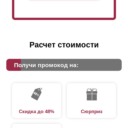
ориентируйтесь на свой вкус и кошелек, а качество
забора при любых вариантах будет одинаково
высоким. Менеджеры помогут вам выбрать и покажут
образцы. Зависимость глубины и высоты следующая:
при глубине секции 50 мм высота
ламели
73 мм, при
глубине секции 60 мм - 87 мм и при глубине секции
80 мм - 105 мм.
Расчет стоимости
Получи промокод на:
Скидка до 48%
Сюрприз