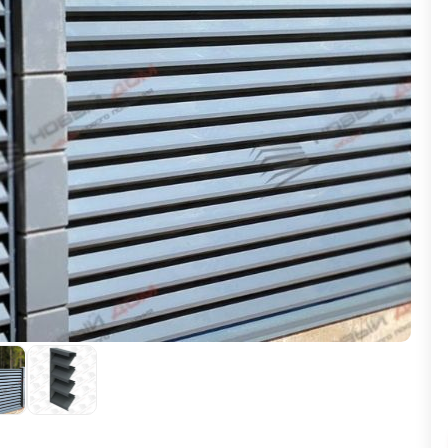
ВЫБОР ПО ХАРАКТЕРИСТИКАМ
Горизонтальные заборы
Высокие заборы
Красивые, дизайнерские заборы
ВЫБОР ПО СПОСОБУ МОНТАЖА
Заборы под ключ
Готовые заборы
Комплекты заборов-лего "сделай сам"
Быстровозводимые заборы