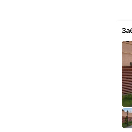
пр
ла
на
по
бы
За
заг
чт
Ус