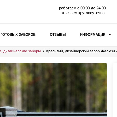
работаем с 00:00 до 24:00
отвечаем круглосуточно
 ГОТОВЫХ ЗАБОРОВ
ОТЗЫВЫ
ИНФОРМАЦИЯ
е, дизайнерские заборы
Красивый, дизайнерский забор Жалюзи
ВЫБОР ПО МАТЕРИАЛУ
Заборы с кирпичными столбами
Заборы из евроштакетника
горизонтального
Металлические заборы для дачи
Забор жалюзи с кирпичными столбами
Металлические заборы
Металлические ограждения