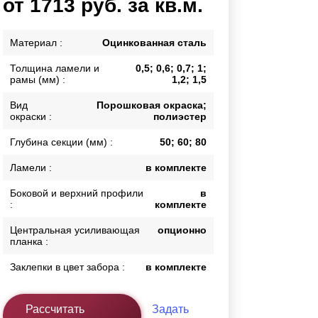
от 1713 руб. за кв.м.
Каркасы ворот
Калитки
Материал :
Оцинкованная сталь
Входные группы
Толщина ламели и
0,5; 0,6; 0,7; 1;
рамы (мм) :
1,2; 1,5
ВСЕ ДЛЯ ЗАБОРА
Вид
Порошковая окраска;
окраски :
полиэстер
Панели для забора
Глубина секции (мм) :
50; 60; 80
Ламели :
в комплекте
Боковой и верхний профили
в
:
комплекте
Центральная усиливающая
опционно
планка :
Заклепки в цвет забора :
в комплекте
Рассчитать
Задать