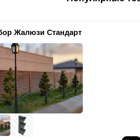
оизводстве листов стали, в то время как второй вариант защитного
мель.
Полиэстер
наносит производитель листов стали, а мы заним
 пластины, что ведёт к некоторым особенностям и порой осложнени
крытия означает, что внешний вид заготовки уже готов, поэтому п
ть предельно аккуратным. Так, мы не можем проводить некоторые м
бор Жалюзи Стандарт
отовку и скорость сборки, однако это никак не влияет на качество.
о
полиэстер
дешевле в производстве, но дороже при установке конс
тройство жалюзи заключается в том, что снижается нагрузка на ка