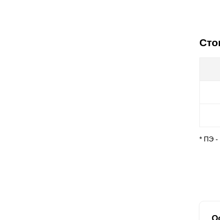
Сто
* ПЭ 
О